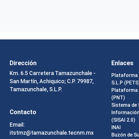
Dirección
Enlaces
Km. 6.5 Carretera Tamazunchale -
Plataforma 
San Martín, Achiquico; C.P. 79987,
S.L.P (PETS
Tamazunchale, S.L.P.
Plataforma 
(PNT)
Sistema de 
Contacto
Información 
(SISAI 2.0)
Email:
INAI
itstmz@tamazunchale.tecnm.mx
Buzón de S