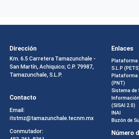
Dirección
Enlaces
Km. 6.5 Carretera Tamazunchale -
Plataforma 
San Martín, Achiquico; C.P. 79987,
S.L.P (PETS
Tamazunchale, S.L.P.
Plataforma 
(PNT)
Sistema de 
Contacto
Información 
(SISAI 2.0)
Email:
INAI
itstmz@tamazunchale.tecnm.mx
Buzón de S
Conmutador:
Número de