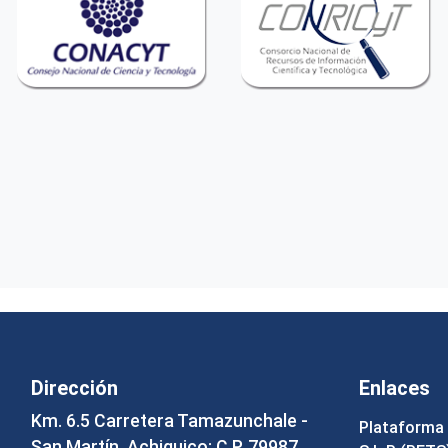
Dirección
Enlaces
Km. 6.5 Carretera Tamazunchale -
Plataforma 
San Martín, Achiquico; C.P. 79987,