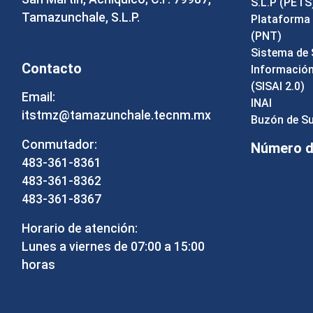
S.L.P (PETS
Tamazunchale, S.L.P.
Plataforma 
(PNT)
Sistema de 
Contacto
Información 
(SISAI 2.0)
Email:
INAI
itstmz@tamazunchale.tecnm.mx
Buzón de S
Conmutador:
Número de
483-361-8361
483-361-8362
483-361-8367
Horario de atención:
Lunes a viernes de 07:00 a 15:00
horas