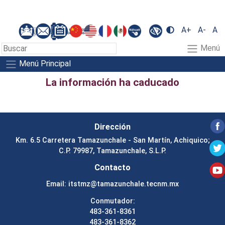
A+
A-
A
Menú
Menú Principal
La información ha caducado
Dirección
Km. 6.5 Carretera Tamazunchale - San Martín, Achiquico;
C.P. 79987, Tamazunchale, S.L.P.
Contacto
Email:
itstmz@tamazunchale.tecnm.mx
Conmutador:
483-361-8361
483-361-8362